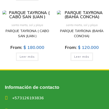
santa marta
,
sol y playa
santa marta
,
sol y playa
PARQUE TAYRONA ( CABO
PARQUE TAYRONA (BAHÍA
SAN JUAN )
CONCHA)
From:
$
180.000
From:
$
120.000
Leer más
Leer más
Información de contacto
+573126193836