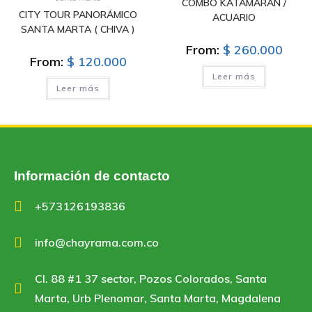
COMBO KATAMARAN /
CITY TOUR PANORÁMICO
ACUARIO
SANTA MARTA ( CHIVA )
From:
$
260.000
From:
$
120.000
Leer más
Leer más
Información de contacto
+573126193836
info@chayrama.com.co
Cl. 88 #1 37 sector, Pozos Colorados, Santa
Marta, Urb Plenomar, Santa Marta, Magdalena