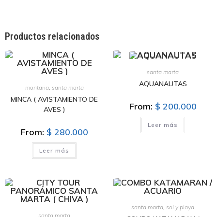
Productos relacionados
santa marta
AQUANAUTAS
montaña
,
santa marta
MINCA ( AVISTAMIENTO DE
From:
$
200.000
AVES )
Leer más
From:
$
280.000
Leer más
santa marta
,
sol y playa
santa marta